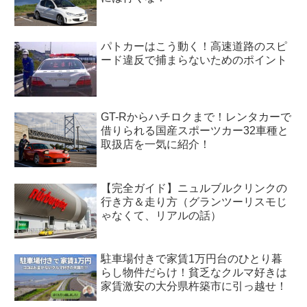
パトカーはこう動く！高速道路のスピ
ード違反で捕まらないためのポイント
GT-Rからハチロクまで！レンタカーで
借りられる国産スポーツカー32車種と
取扱店を一気に紹介！
【完全ガイド】ニュルブルクリンクの
行き方＆走り方（グランツーリスモじ
ゃなくて、リアルの話）
駐車場付きで家賃1万円台のひとり暮
らし物件だらけ！貧乏なクルマ好きは
家賃激安の大分県杵築市に引っ越せ！