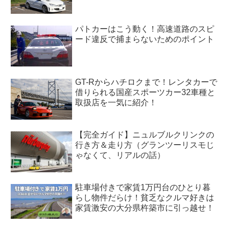
パトカーはこう動く！高速道路のスピ
ード違反で捕まらないためのポイント
GT-Rからハチロクまで！レンタカーで
借りられる国産スポーツカー32車種と
取扱店を一気に紹介！
【完全ガイド】ニュルブルクリンクの
行き方＆走り方（グランツーリスモじ
ゃなくて、リアルの話）
駐車場付きで家賃1万円台のひとり暮
らし物件だらけ！貧乏なクルマ好きは
家賃激安の大分県杵築市に引っ越せ！