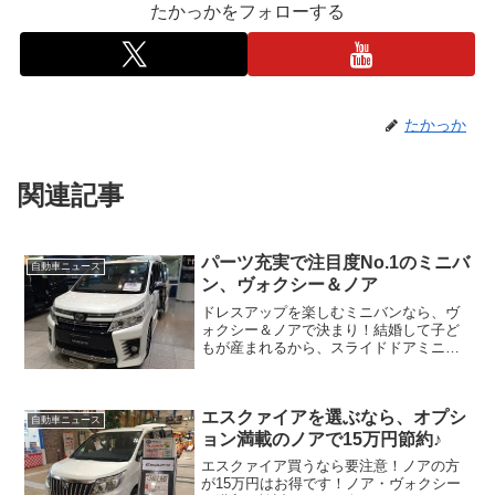
たかっかをフォローする
たかっか
関連記事
パーツ充実で注目度No.1のミニバ
自動車ニュース
ン、ヴォクシー＆ノア
ドレスアップを楽しむミニバンなら、ヴ
ォクシー＆ノアで決まり！結婚して子ど
もが産まれるから、スライドドアミニバ
ンが欲しい。だけどbBで愉しんだカスタ
ムは続けたい…なんていうニーズに応え
るのがノアとヴォクシー。「ヴェルファ
エスクァイアを選ぶなら、オプシ
イアかっこいいんだけど...
自動車ニュース
ョン満載のノアで15万円節約♪
エスクァイア買うなら要注意！ノアの方
が15万円はお得です！ノア・ヴォクシー