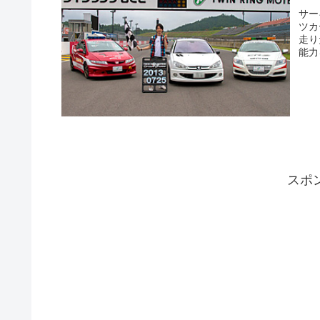
サー
ツカ
走り
能力
スポ