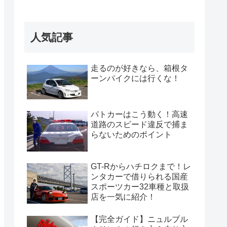
人気記事
走るのが好きなら、箱根タ
ーンパイクには行くな！
パトカーはこう動く！高速
道路のスピード違反で捕ま
らないためのポイント
GT-Rからハチロクまで！レ
ンタカーで借りられる国産
スポーツカー32車種と取扱
店を一気に紹介！
【完全ガイド】ニュルブル