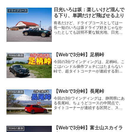
日光いろは坂：楽しいけど混んで
ドライブコース
る下り、単調だけど飛ばせる上り
有名だけど、ドライブコースとしては一
長一短のいろは坂ドライブ好きじゃなか
ったとしても説明不要な観光地、日光い
ろは坂。華厳滝へのアクセスルートです
し、毎年紅葉シーズンになると大渋滞し
てニュースになりますよね。もう一つの
顔が、頭文字Dにも登場す...
【Webで3分峠】足柄峠
3分峠の裏側
今回の3分ワインディングは、足柄峠。こ
こはハンドル操作フェチにはたまらない
峠で、超タイトコーナーが連続する割
に、なぜか2車線あって安心して走れちゃ
うことが最大の特徴です。また、金太郎
富士見ラインというビミョーな愛称が付
いていることから分かる...
【Webで3分峠】長尾峠
3分峠の裏側
今回の3分ワインディングは、静岡県にあ
る長尾峠。ちょうどコースの中間点で、
タイトコーナーが連続する区間と、スト
レート主体の区間にスパッと分けられ
る、一粒で二度美味しいタイプのワイン
ディングです。もちろん頭文字Dにも登場
していて、MR-Sとか...
【Webで3分峠】富士山スカイラ
3分峠の裏側