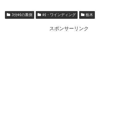
3分峠の裏側
峠・ワインディング
栃木
スポンサーリンク