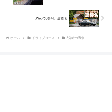
【Webで3分峠】裏榛名
ホーム
ドライブコース
3分峠の裏側