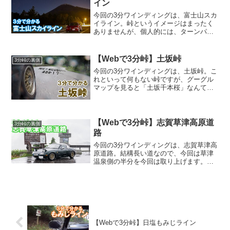
イン
今回の3分ワインディングは、富士山スカ
イライン。峠というイメージはまったく
ありませんが、個人的には、ターンパイ
クからいろは坂まで、広めの峠のエッセ
ンスが詰まった道だと思っています。
Googleマップ＆アクセスそんな富士山ス
【Webで3分峠】土坂峠
3分峠の裏側
カイラインは、静岡...
今回の3分ワインディングは、土坂峠。こ
れといって何もない峠ですが、グーグル
マップを見ると「土坂千本桜」なんてい
うスポットがあるので、桜の名所ではあ
るみたいです。でも、我々みたいな人に
とっては「高橋啓介のFDがオイルで滑っ
て事故ったところ」と...
【Webで3分峠】志賀草津高原道
3分峠の裏側
路
今回の3分ワインディングは、志賀草津高
原道路。結構長い道なので、今回は草津
温泉側の半分を今回は取り上げます。志
賀草津高原道路で有名なのは「日本で一
番標高が高い国道」だということ。頂上
にある渋峠は標高2172mあり、富士山五
合目が2400mで...
【Webで3分峠】日塩もみじライン