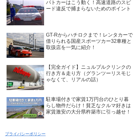
パトカーはこう動く！高速道路のスピ
ード違反で捕まらないためのポイント
GT-Rからハチロクまで！レンタカーで
借りられる国産スポーツカー32車種と
取扱店を一気に紹介！
【完全ガイド】ニュルブルクリンクの
行き方＆走り方（グランツーリスモじ
ゃなくて、リアルの話）
駐車場付きで家賃1万円台のひとり暮
らし物件だらけ！貧乏なクルマ好きは
家賃激安の大分県杵築市に引っ越せ！
プライバシーポリシー