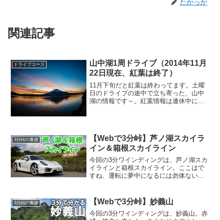
たかっか
関連記事
山中湖1周ドライブ（2014年11月
ドライブコース
22日現在、紅葉は終了）
11月下旬だと紅葉は終わってます。土曜
日のドライブの途中で立ち寄った、山中
湖の情報です～。紅葉情報は連休中にご
覧になる方もいらっしゃるかと思い、順
番はずれますが先に箱根と宮ヶ瀬の様子
をアップしてました。さて、山中湖です
が、今シーズンの紅葉は...
【Webで3分峠】芦ノ湖スカイラ
3分峠の裏側
イン＆箱根スカイライン
今回の3分ワインディングは、芦ノ湖スカ
イラインと箱根スカイライン。ここはで
すね、運転に夢中になるには勿体ない道
です。3分ワインディングの存在を全否定
しちゃいましたけど（笑）、気持ち良く
走っていると景色はほとんど目に入らな
【Webで3分峠】妙義山
3分峠の裏側
くて、途中の駐車場も...
今回の3分ワインディングは、妙義山。赤