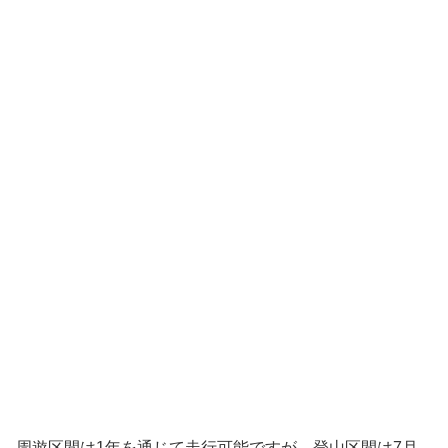
周遊区間は1年を通じて走行可能ですが、登山区間は7月