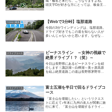
城・榛名と来たら、こうなりますよね。
頭文字Dが好きな方にとっては、板金王の
中里さんのホームコースということでお
なじみ。僕も4年前に出くわしたときには
感激しました。Googleマップ＆アクセス
さて、そんな...
【Webで3分峠】塩那道路
3分峠の裏側
今回の3分ワインディングは、塩那道路。
ドライブ好きでもこの道を知らない人が
多いんじゃないかと思います。なぜな
ら、全長50kmあるこの道路、7km行った
ところでこんな状態になっている、計画
中止になった道路だからです。Googleマ
ップ＆アクセ...
ビーナスライン ～女神の視線で
ドライブコース
絶景ドライブ！？（笑）～
今日は長野県にあるビーナスラインを紹
介します！諏訪湖～白樺湖～美ヶ原高原
を結ぶ絶景道路この道は長野県茅野市か
ら美ヶ原高原を結ぶ、全長約80kmの高原
道路です。東京から向かう場合のアクセ
スは中央道諏訪ICが最寄りですが、松本
富士五湖を半日で回るドライブコ
市や上田市方面から...
ドライブコース
ース
「富士山を堪能したい」というリクエス
トに応えて♪年末に九州の友人が関東に旅
行に来て、「富士山を堪能するドライブ
がしたい！」ということで、富士五湖を