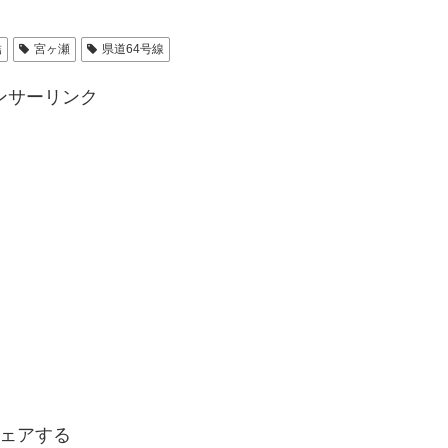
結
宮ヶ瀬
県道64号線
ンサーリンク
ェアする