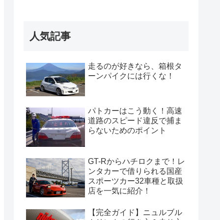
人気記事
走るのが好きなら、箱根タ
ーンパイクには行くな！
パトカーはこう動く！高速
道路のスピード違反で捕ま
らないためのポイント
GT-Rからハチロクまで！レ
ンタカーで借りられる国産
スポーツカー32車種と取扱
店を一気に紹介！
【完全ガイド】ニュルブル