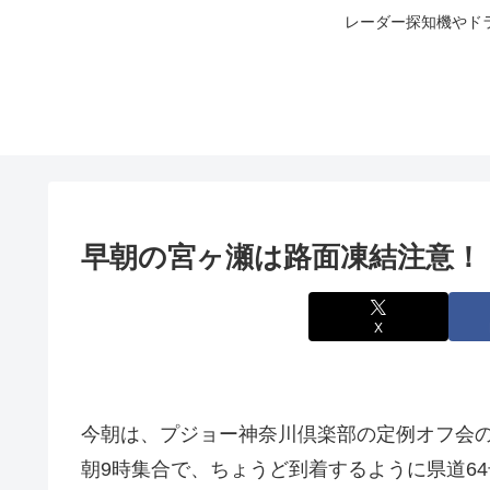
レーダー探知機やド
早朝の宮ヶ瀬は路面凍結注意！（2
X
今朝は、プジョー神奈川倶楽部の定例オフ会
朝9時集合で、ちょうど到着するように県道6