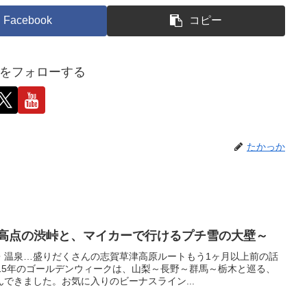
Facebook
コピー
をフォローする
たかっか
最高点の渋峠と、マイカーで行けるプチ雪の大壁～
・温泉…盛りだくさんの志賀草津高原ルートもう1ヶ月以上前の話
15年のゴールデンウィークは、山梨～長野～群馬～栃木と巡る、
できました。お気に入りのビーナスライン...