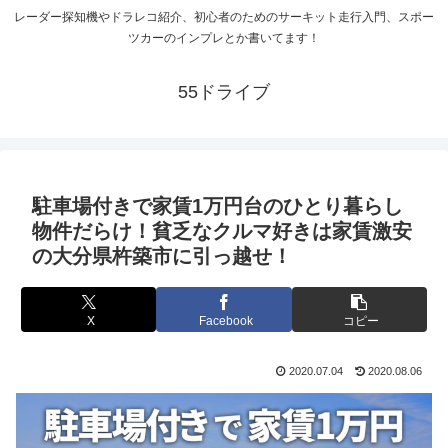
レーダー探知機やドラレコ紹介、初心者のためのサーキット走行入門、スポー
ツカーのインプレとか書いてます！
55ドライブ
駐車場付きで家賃1万円台のひとり暮らし
物件だらけ！貧乏なクルマ好きは家賃激安
の大分県杵築市に引っ越せ！
X
Facebook
コピー
2020.07.04
2020.08.06