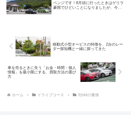
ベンジです！8月頭に行ったときはゲリラ
豪雨でひどいことになりましたが、今回
はピーカンだったのでバッチリです。人
気のお山を走る時のお約束、平日朝から
下山するやり方で、前のクルマに引っか
かることもありません...
移動式小型オービスの特徴を、2台のレー
ダー探知機と一緒に探ってきた
車を売るときに失う「お金・時間・個人
情報」を最小限にする、買取方法の選び
方
ホーム
ドライブコース
3分峠の裏側