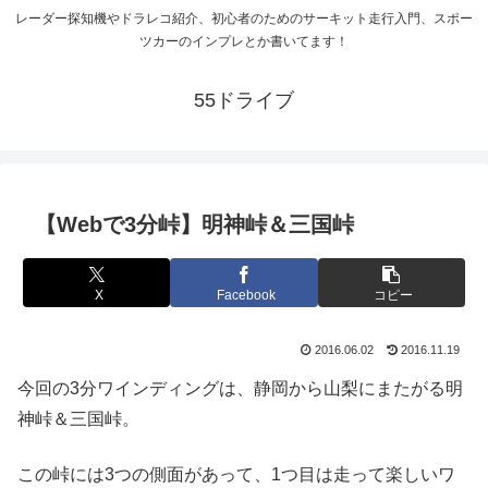
レーダー探知機やドラレコ紹介、初心者のためのサーキット走行入門、スポー
ツカーのインプレとか書いてます！
55ドライブ
【Webで3分峠】明神峠＆三国峠
X
Facebook
コピー
2016.06.02
2016.11.19
今回の3分ワインディングは、静岡から山梨にまたがる明
神峠＆三国峠。
この峠には3つの側面があって、1つ目は走って楽しいワ