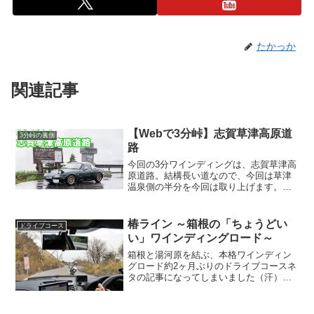
たかっか
関連記事
【Webで3分峠】志賀草津高原道
3分峠の裏側
路
今回の3分ワインディングは、志賀草津高
原道路。結構長い道なので、今回は草津
温泉側の半分を今回は取り上げます。志
賀草津高原道路で有名なのは「日本で一
番標高が高い国道」だということ。頂上
にある渋峠は標高2172mあり、富士山五
椿ライン ～箱根の「ちょうどい
ドライブコース
合目が2400mで...
い」ワインディングロード～
箱根と湯河原を結ぶ、本格ワインディン
グロード約2ヶ月ぶりのドライブコースネ
タの記事になってしまいました（汗）今
回ご紹介するのは、神奈川県道75号線、
通称「椿ライン」。芦ノ湖の南岸、ちょ
うど遊覧船乗り場のあるあたりから、熱