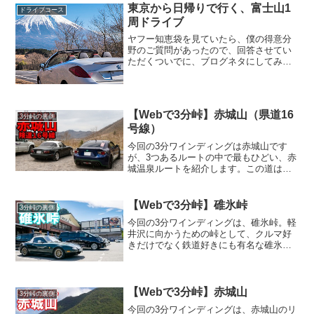
東京から日帰りで行く、富士山1
海の5kmほど北に位...
ドライブコース
周ドライブ
ヤフー知恵袋を見ていたら、僕の得意分
野のご質問があったので、回答させてい
ただくついでに、ブログネタにしてみま
した＾＾お題： 東京から日帰り 11月に紅
葉が見られる 美味しいものが食べられる
温泉に入れる グループやカップルがいる
ところは避け...
【Webで3分峠】赤城山（県道16
3分峠の裏側
号線）
今回の3分ワインディングは赤城山です
が、3つあるルートの中で最もひどい、赤
城温泉ルートを紹介します。この道は、
以前、頭文字Dに登場する赤城山のコース
を紹介したときに、コメントでリクエス
トいただいた道です。正直、「うわ、マ
【Webで3分峠】碓氷峠
3分峠の裏側
ジかよ！」って思いま...
今回の3分ワインディングは、碓氷峠。軽
井沢に向かうための峠として、クルマ好
きだけでなく鉄道好きにも有名な碓氷
峠。軽井沢に行くのに手前で高速を降り
て、わざわざ碓氷峠を駆け抜けて同乗者
からひんしゅくを買ったことがあるのは
僕だけではないはず！Go...
【Webで3分峠】赤城山
3分峠の裏側
今回の3分ワインディングは、赤城山のリ