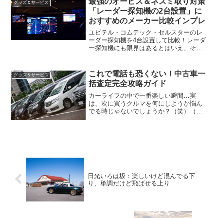
最強のオービス＆ネズミ取り対策
グッズ＆サービス
そういうのにはウンザリな...
「レーダー探知機の2台設置」に
おすすめのメーカー比較インプレ
ユピテル・コムテック・セルスターのレ
ーダー探知機を4台設置して比較！レーダ
ー探知機にも限界はあるとはいえ、それ
でも「少しでも捕まるリスクを減らした
い！」という人もいますよね。僕自身は
「安物1台で充分で、高級機のおかげで助
これで電話も恐くない！中古車一
グッズ＆サービス
かることなんてそうそ...
括査定完全攻略ガイド
カーライフの中で一番楽しい瞬間…実
は、次に買うクルマを何にしようか悩ん
でる時じゃないでしょうか？（笑）（い
や、もちろん愛車を気持ち良く走らせて
いる瞬間も楽しいですよ！＾＾；）そう
して「アレにしようか、コレにしよう
か…」と悩んでいると、大体こ...
日光いろは坂：楽しいけど混んでる下
り、単調だけど飛ばせる上り