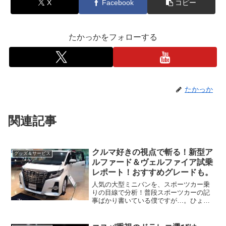
X
Facebook
コピー
たかっかをフォローする
たかっか
関連記事
クルマ好きの視点で斬る！新型ア
グッズ＆サービス
ルファード＆ヴェルファイア試乗
レポート！おすすめグレードも。
人気の大型ミニバンを、スポーツカー乗
りの目線で分析！普段スポーツカーの記
事ばかり書いている僕ですが…。ひょん
なことから乗る機会があったので、まさ
かのミニバン試乗記事が登場です！
（笑）こんなブログですから、雑誌みた