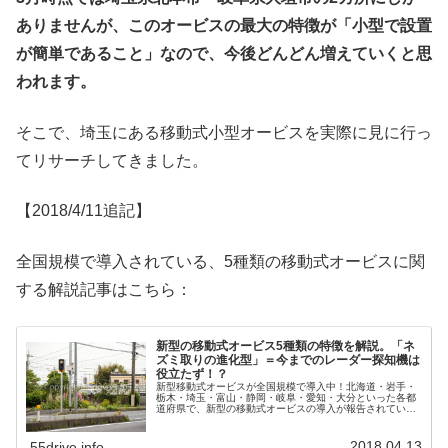
ありませんが、このオービスの最大の特徴が「小型で設置
が簡単であること」なので、今後どんどん増えていくと思
われます。
そこで、埼玉にある移動式小型オービスを実際に見に行っ
てリサーチしてきました。
【2018/4/11追記】
全国規模で導入されている、5種類の移動式オービスに関
する解説記事はこちら：
新型の移動式オービス5種類の特徴を解説。「ネ
ズミ取りの進化型」＝今までのレーダー探知機は
役立たず！？
新型移動式オービスが全国規模で導入中！北海道・岩手・
栃木・埼玉・富山・静岡・岐阜・愛知・大分といった各都
道府県で、新型の移動式オービスの導入が報告されていま
す。中にはレーザーを用いてスピード測定を行うものもあ
り、これは従来のレーダー探知機で...
2018.04.13
55drive.info