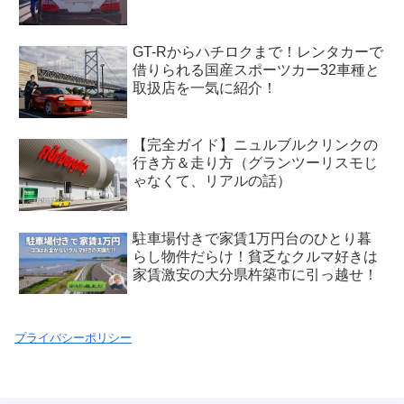
GT-Rからハチロクまで！レンタカーで
借りられる国産スポーツカー32車種と
取扱店を一気に紹介！
【完全ガイド】ニュルブルクリンクの
行き方＆走り方（グランツーリスモじ
ゃなくて、リアルの話）
駐車場付きで家賃1万円台のひとり暮
らし物件だらけ！貧乏なクルマ好きは
家賃激安の大分県杵築市に引っ越せ！
プライバシーポリシー