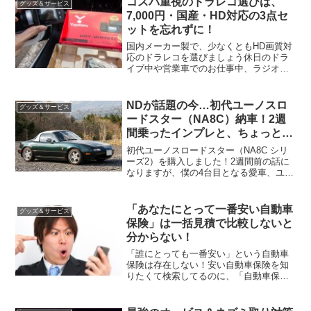
コスパ重視のドラレコ選びは、
グッズ＆サービス
いな事を書いてもしょうがない...
7,000円・国産・HD対応の3点セ
ットを忘れずに！
国内メーカー製で、少なくともHD画質対
応のドラレコを選びましょう休日のドラ
イブ中や営業車でのお仕事中、ラジオシ
ョッピングで4,980円の安いドライブレコ
ーダーが紹介されているのを聴いたこと
ありませんか？僕はテレビよりラジオ派
NDが話題の今…初代ユーノスロ
グッズ＆サービス
なので毎日ラジオ...
ードスター（NA8C）納車！2週
間乗ったインプレと、ちょっとし
たデメリット
初代ユーノスロードスター（NA8C シリ
ーズ2）を購入しました！2週間前の話に
なりますが、僕の4台目となる愛車、ユー
ノスロードスターを購入しました♪平成8
年式のVRリミテッド コンビネーションB
という、濃緑のメタリック塗装がされた
「あなたにとって一番安い自動車
グッズ＆サービス
限定車です...
保険」は一括見積で比較しないと
分からない！
「誰にとっても一番安い」という自動車
保険は存在しない！安い自動車保険を知
りたくて検索してるのに、「自動車保険
の基礎知識」やらなんやら、何ページも
さまよった挙げ句、最後には「おすすめ
比較サイトはこちら」でおしまい。僕は