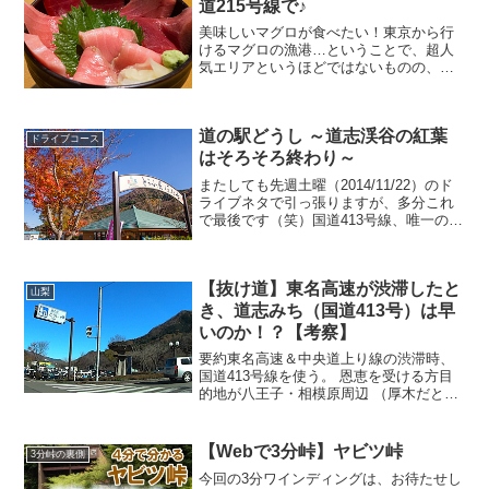
道215号線で♪
美味しいマグロが食べたい！東京から行
けるマグロの漁港…ということで、超人
気エリアというほどではないものの、知
ってる人は知ってる三崎港。三崎に向か
う「ひと味違うルート」まず、こちらが
王道のルートです。横浜横須賀道路から
道の駅どうし ～道志渓谷の紅葉
三浦縦貫道に入り、林IC...
ドライブコース
はそろそろ終わり～
またしても先週土曜（2014/11/22）のド
ライブネタで引っ張りますが、多分これ
で最後です（笑）国道413号線、唯一の道
の駅今回は、道志みち（国道413号線）に
ある、道の駅どうしを紹介します。場所
は、神奈川県の橋本駅あたりから山中湖
【抜け道】東名高速が渋滞したと
を結ぶ...
山梨
き、道志みち（国道413号）は早
いのか！？【考察】
要約東名高速＆中央道上り線の渋滞時、
国道413号線を使う。 恩恵を受ける方目
的地が八王子・相模原周辺 （厚木だと微
妙なところ）高尾山ICから圏央道で目的
地に向かえる方 渋滞にハマる方が、むし
ろ早いかもしれない方東名高速で厚木よ
【Webで3分峠】ヤビツ峠
3分峠の裏側
りも先の東京方...
今回の3分ワインディングは、お待たせし