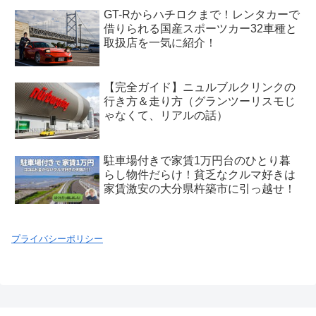
GT-Rからハチロクまで！レンタカーで
借りられる国産スポーツカー32車種と
取扱店を一気に紹介！
【完全ガイド】ニュルブルクリンクの
行き方＆走り方（グランツーリスモじ
ゃなくて、リアルの話）
駐車場付きで家賃1万円台のひとり暮
らし物件だらけ！貧乏なクルマ好きは
家賃激安の大分県杵築市に引っ越せ！
プライバシーポリシー