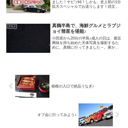
ました！ヤビツ峠！しかも、史上初の1分
拡大スペシャルでお送りします！頭文字D
に登場していることはもちろん、自転車
のヒルクライムの聖地、さらには登山の
拠点にもなっている、みんな大好きヤビ
ツ峠。そんなわけで...
真鶴半島で、海鮮グルメとラブジ
グルメ
ョイ彗星を堪能♪
小田原から20分の半島♪成人の日は、最近
興味を持ち始めた天体写真を撮影するた
めに、真鶴に行ってきました～。家から
車で40分ぐらいなのですが、この辺をド
ライブするとそのまま熱海や伊豆方面ま
で行ってしまうので、意外と立ち寄った
ことが無かったんで...
箱根の入口で絶品うなぎ♪
オフ会に行ってみよう♪