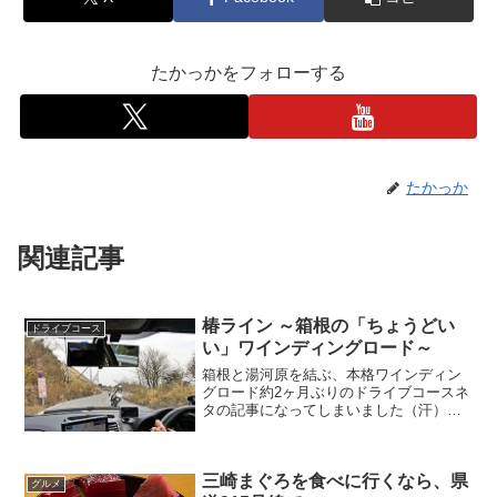
たかっかをフォローする
たかっか
関連記事
椿ライン ～箱根の「ちょうどい
ドライブコース
い」ワインディングロード～
箱根と湯河原を結ぶ、本格ワインディン
グロード約2ヶ月ぶりのドライブコースネ
タの記事になってしまいました（汗）今
回ご紹介するのは、神奈川県道75号線、
通称「椿ライン」。芦ノ湖の南岸、ちょ
うど遊覧船乗り場のあるあたりから、熱
三崎まぐろを食べに行くなら、県
海の5kmほど北に位...
グルメ