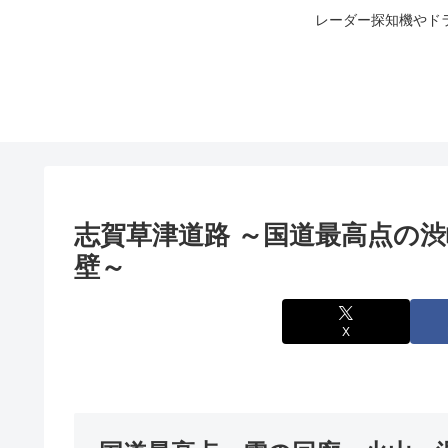
レーダー探知機やド
志賀草津道路 ～国道最高点の
壁～
X