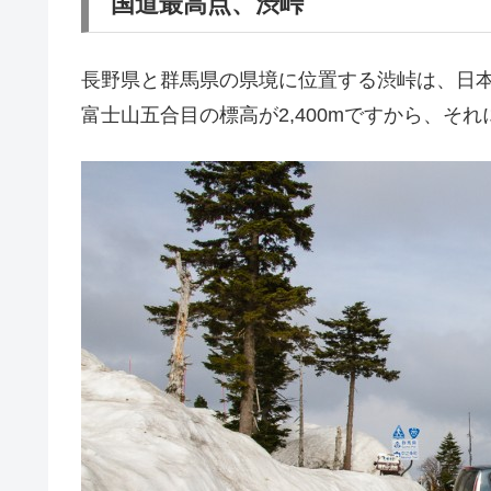
国道最高点、渋峠
長野県と群馬県の県境に位置する渋峠は、日本の
富士山五合目の標高が2,400mですから、そ