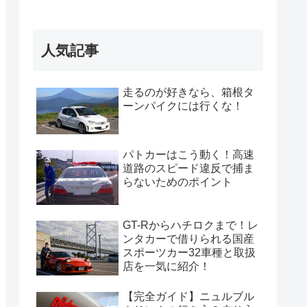
人気記事
走るのが好きなら、箱根タ
ーンパイクには行くな！
パトカーはこう動く！高速
道路のスピード違反で捕ま
らないためのポイント
GT-Rからハチロクまで！レ
ンタカーで借りられる国産
スポーツカー32車種と取扱
店を一気に紹介！
【完全ガイド】ニュルブル