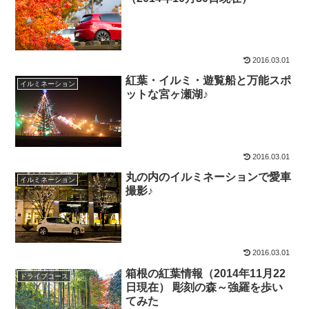
2016.03.01
紅葉・イルミ・遊覧船と万能スポ
イルミネーション
ットな宮ヶ瀬湖♪
2016.03.01
丸の内のイルミネーションで愛車
イルミネーション
撮影♪
2016.03.01
箱根の紅葉情報（2014年11月22
ドライブコース
日現在） 彫刻の森～強羅を歩い
てみた