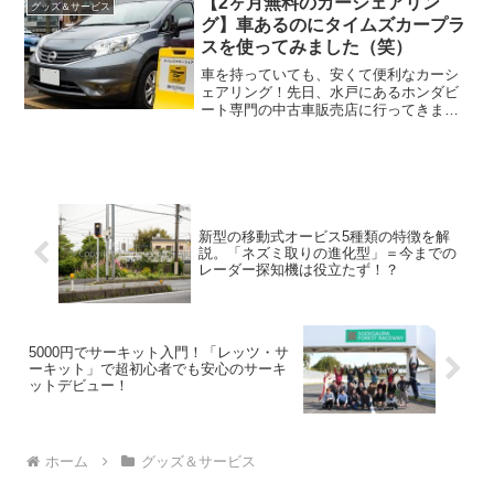
【2ヶ月無料のカーシェアリン
グッズ＆サービス
あれはタイムズのよう...
グ】車あるのにタイムズカープラ
スを使ってみました（笑）
車を持っていても、安くて便利なカーシ
ェアリング！先日、水戸にあるホンダビ
ート専門の中古車販売店に行ってきまし
た。普通に考えれば、クルマを持ってい
るクルマ好きなら、クルマで行きます。
しかし、僕は電車とカーシェアリングを
使って行きました（笑）こ...
新型の移動式オービス5種類の特徴を解
説。「ネズミ取りの進化型」＝今までの
レーダー探知機は役立たず！？
5000円でサーキット入門！「レッツ・サ
ーキット」で超初心者でも安心のサーキ
ットデビュー！
ホーム
グッズ＆サービス