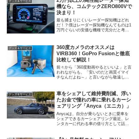
2万円以上の高性能レーダー探知
グッズ＆サービス
し、ドラレコを付けていて...
機なら、コムテックZERO800Vで
決まり！
最も捕まりにくいレーダー探知機はどれ
だ！？僕はレーダー探知機なんてものは1
万円ぐらいの安価な機種で充分だと考え
ています。でも、中には「値段は気にし
ないから、たとえ少しでも捕まるリスク
を下げたい」とか「とにかく一番高性能
360度カメラのオススメは
グッズ＆サービス
なヤツが欲しい」という...
VIRB360！GoPro Fusionと徹底
比較して解説！
前々から「360度動画やるといいよ」と言
われながらも、「安いのだと画質イマイ
チなんだよね～」と言いながら敬遠して
きた360度カメラ。しかし、アクションカ
メラでおなじみのGoProが発売した
「GoPro Fusion」で状況が一変！決して
車をシェアして維持費削減、浮い
グッズ＆サービス
安く...
たお金で憧れの車に乗れるカーシ
ェアリング「Anyca（エニカ）」
Anycaは、自分が乗らないときに愛車を
シェアできるカーシェアリング最近、レ
ンタカーに代わる車の借り方として話題
になっている「カーシェアリング」。近
くのコインパーキングに置かれている車
を見たことがある方も多いと思います。