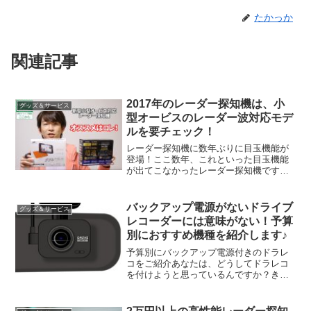
たかっか
関連記事
2017年のレーダー探知機は、小
グッズ＆サービス
型オービスのレーダー波対応モデ
ルを要チェック！
レーダー探知機に数年ぶりに目玉機能が
登場！ここ数年、これといった目玉機能
が出てこなかったレーダー探知機です
が、2017年はいきなり動きが出てきまし
た！それは、小型オービス（移動式小型
オービス含む）のレーダー波を検知でき
バックアップ電源がないドライブ
グッズ＆サービス
る機種が登場したことで...
レコーダーには意味がない！予算
別におすすめ機種を紹介します♪
予算別にバックアップ電源付きのドラレ
コをご紹介あなたは、どうしてドラレコ
を付けようと思っているんですか？きっ
と、不幸にも事故に遭ってしまったとき
の証拠映像を残すことで、自分には非が
ないことを証明するためですよね？しか